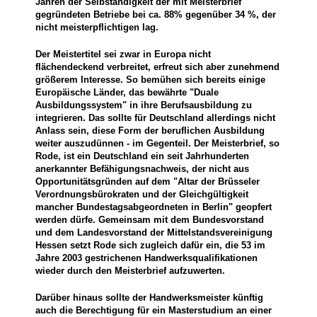
Jahren der Selbständigkeit der mit Meisterbrief
gegründeten Betriebe bei ca. 88% gegenüber 34 %, der
nicht meisterpflichtigen lag.
Der Meistertitel sei zwar in Europa nicht
flächendeckend verbreitet, erfreut sich aber zunehmend
größerem Interesse. So bemühen sich bereits einige
Europäische Länder, das bewährte "Duale
Ausbildungssystem" in ihre Berufsausbildung zu
integrieren. Das sollte für Deutschland allerdings nicht
Anlass sein, diese Form der beruflichen Ausbildung
weiter auszudünnen - im Gegenteil. Der Meisterbrief, so
Rode, ist ein Deutschland ein seit Jahrhunderten
anerkannter Befähigungsnachweis, der nicht aus
Opportunitätsgründen auf dem "Altar der Brüsseler
Verordnungsbürokraten und der Gleichgültigkeit
mancher Bundestagsabgeordneten in Berlin" geopfert
werden dürfe. Gemeinsam mit dem Bundesvorstand
und dem Landesvorstand der Mittelstandsvereinigung
Hessen setzt Rode sich zugleich dafür ein, die 53 im
Jahre 2003 gestrichenen Handwerksqualifikationen
wieder durch den Meisterbrief aufzuwerten.
Darüber hinaus sollte der Handwerksmeister künftig
auch die Berechtigung für ein Masterstudium an einer